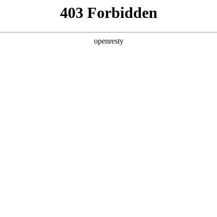
，B8・AIR
学
2025-08-22